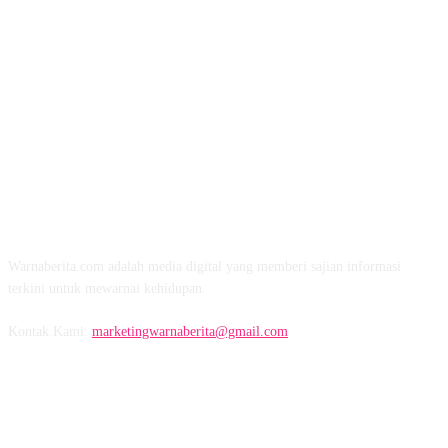
TENTANG KAMI
Warnaberita.com adalah media digital yang memberi sajian informasi
terkini untuk mewarnai kehidupan.
Kontak Kami:
marketingwarnaberita@gmail.com
IKUTI KAMI