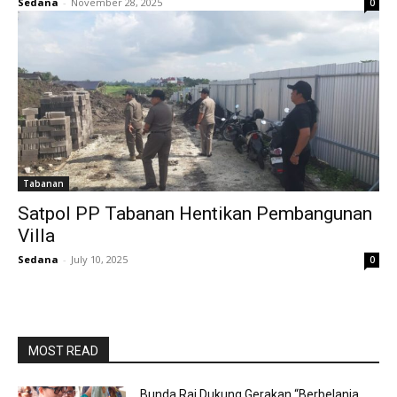
Sedana
-
November 28, 2025
0
Tabanan
Satpol PP Tabanan Hentikan Pembangunan
Villa
Sedana
-
July 10, 2025
0
MOST READ
Bunda Rai Dukung Gerakan “Berbelanja