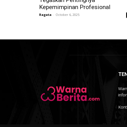
Tegaskan Pentingnya
Kepemimpinan Profesional
Ragata
-
October 6, 2025
TE
Warn
info
Kont