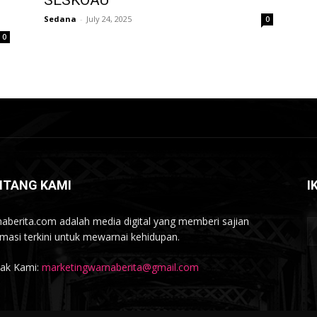
SESKOAU
Sedana
-
July 24, 2025
0
0
NTANG KAMI
I
aberita.com adalah media digital yang memberi sajian
rmasi terkini untuk mewarnai kehidupan.
ak Kami:
marketingwarnaberita@gmail.com