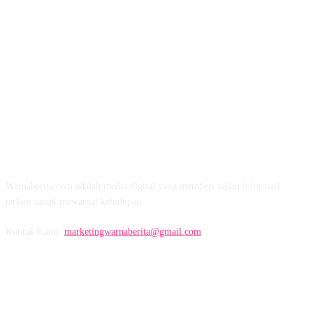
TENTANG KAMI
Warnaberita.com adalah media digital yang memberi sajian informasi
terkini untuk mewarnai kehidupan.
Kontak Kami:
marketingwarnaberita@gmail.com
IKUTI KAMI