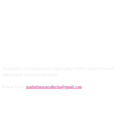
TENTANG KAMI
Warnaberita.com adalah media digital yang memberi sajian informasi
terkini untuk mewarnai kehidupan.
Kontak Kami:
marketingwarnaberita@gmail.com
IKUTI KAMI