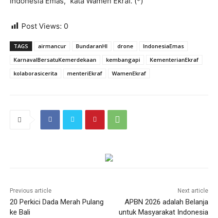
Indonesia Emas,” kata Wamen Ekraf. (*)
Post Views:
0
TAGS
airmancur
BundaranHI
drone
IndonesiaEmas
KarnavalBersatuKemerdekaan
kembangapi
KementerianEkraf
kolaborasicerita
menteriEkraf
WamenEkraf
Previous article
Next article
20 Perkici Dada Merah Pulang
APBN 2026 adalah Belanja
ke Bali
untuk Masyarakat Indonesia