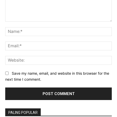
Comment:
Na
Ema
Web
Save my name, email, and website in this browser for the
next time I comment.
PALING POPULAR