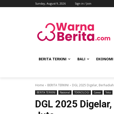
Sunday, August 9, 2026
Sign in / Join
BERITA TERKINI
BALI
EKONOMI
Home
BERITA TERKINI
DGL 2025 Digelar, Berhadiah 
BERITA TERKINI
Nasional
TEKNOLOGI
Gawai
Telco
DGL 2025 Digelar,