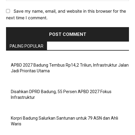
Save my name, email, and website in this browser for the
next time I comment.
PALING POPULAR
APBD 2027 Badung Tembus Rp14,2 Triliun, Infrastruktur Jalan
Jadi Prioritas Utama
Disahkan DPRD Badung, 55 Persen APBD 2027 Fokus
Infrastruktur
Korpri Badung Salurkan Santunan untuk 79 ASN dan Ahli
Waris