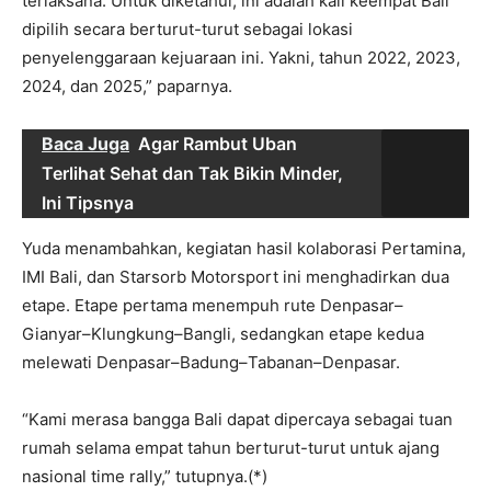
terlaksana. Untuk diketahui, ini adalah kali keempat Bali
dipilih secara berturut-turut sebagai lokasi
penyelenggaraan kejuaraan ini. Yakni, tahun 2022, 2023,
2024, dan 2025,” paparnya.
Baca Juga
Agar Rambut Uban
Terlihat Sehat dan Tak Bikin Minder,
Ini Tipsnya
Yuda menambahkan, kegiatan hasil kolaborasi Pertamina,
IMI Bali, dan Starsorb Motorsport ini menghadirkan dua
etape. Etape pertama menempuh rute Denpasar–
Gianyar–Klungkung–Bangli, sedangkan etape kedua
melewati Denpasar–Badung–Tabanan–Denpasar.
“Kami merasa bangga Bali dapat dipercaya sebagai tuan
rumah selama empat tahun berturut-turut untuk ajang
nasional time rally,” tutupnya.(*)