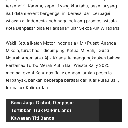
tersendiri. Karena, seperti yang kita tahu, peserta yang
ikut dalam event bergengsi ini berasal dari berbagai
wilayah di Indonesia, sehingga peluang promosi wisata
Kota Denpasar bisa terlaksana,” ujar Sekda Alit Wiradana.
Wakil Ketua Ikatan Motor Indonesia (IMI) Pusat, Ananda
Mikola, turut hadir didampingi Ketua IMI Bali, I Gusti
Ngurah Anom atau Ajik Krisna. Ia mengungkapkan bahwa
Pertamax Turbo Merah Putih Bali Wisata Rally 2025
menjadi event Kejurnas Rally dengan jumlah peserta
terbanyak, bahkan beberapa berasal dari luar Pulau Bali,
termasuk Kalimantan.
Baca Juga
Dishub Denpasar
Tertibkan Truk Parkir Liar di
Kawasan Titi Banda