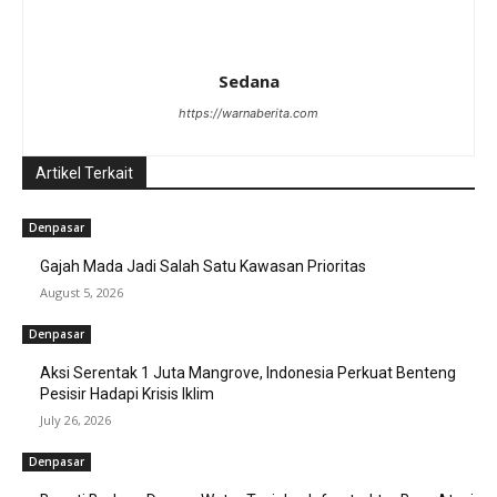
Sedana
https://warnaberita.com
Artikel Terkait
Denpasar
Gajah Mada Jadi Salah Satu Kawasan Prioritas
August 5, 2026
Denpasar
Aksi Serentak 1 Juta Mangrove, Indonesia Perkuat Benteng
Pesisir Hadapi Krisis Iklim
July 26, 2026
Denpasar