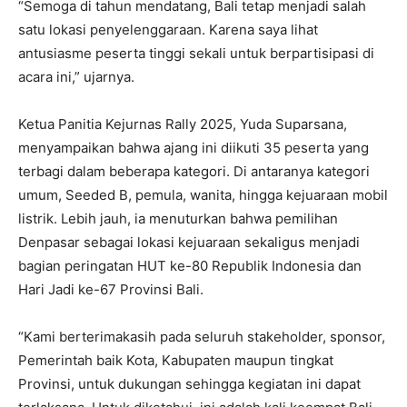
“Semoga di tahun mendatang, Bali tetap menjadi salah
satu lokasi penyelenggaraan. Karena saya lihat
antusiasme peserta tinggi sekali untuk berpartisipasi di
acara ini,” ujarnya.
Ketua Panitia Kejurnas Rally 2025, Yuda Suparsana,
menyampaikan bahwa ajang ini diikuti 35 peserta yang
terbagi dalam beberapa kategori. Di antaranya kategori
umum, Seeded B, pemula, wanita, hingga kejuaraan mobil
listrik. Lebih jauh, ia menuturkan bahwa pemilihan
Denpasar sebagai lokasi kejuaraan sekaligus menjadi
bagian peringatan HUT ke-80 Republik Indonesia dan
Hari Jadi ke-67 Provinsi Bali.
“Kami berterimakasih pada seluruh stakeholder, sponsor,
Pemerintah baik Kota, Kabupaten maupun tingkat
Provinsi, untuk dukungan sehingga kegiatan ini dapat