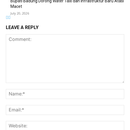
Bupati Badung Dorong Water Taxi dan Infrastruktur Baru Atasi
Macet
July 20, 2026
LEAVE A REPLY
Comment:
Na
Ema
Web