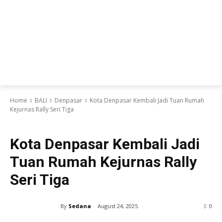
Home
BALI
Denpasar
Kota Denpasar Kembali Jadi Tuan Rumah
Kejurnas Rally Seri Tiga
Denpasar
Otomotif
Kota Denpasar Kembali Jadi
Tuan Rumah Kejurnas Rally
Seri Tiga
By
Sedana
August 24, 2025
0