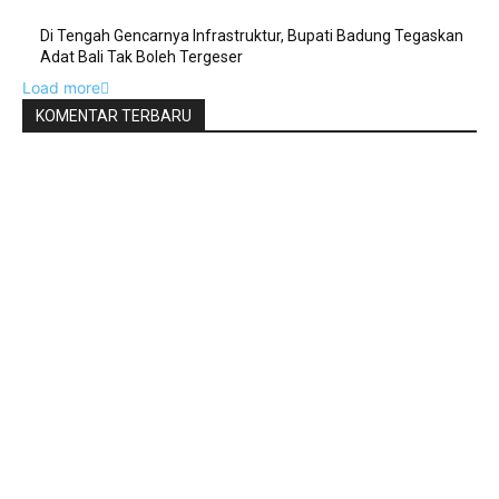
Di Tengah Gencarnya Infrastruktur, Bupati Badung Tegaskan
Adat Bali Tak Boleh Tergeser
Load more
KOMENTAR TERBARU