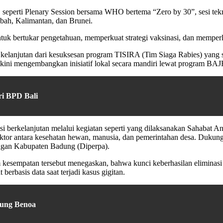
 seperti Plenary Session bersama WHO bertema “Zero by 30”, sesi teknis
bah, Kalimantan, dan Brunei.
tuk bertukar pengetahuan, memperkuat strategi vaksinasi, dan memperl
 kelanjutan dari kesuksesan program TISIRA (Tim Siaga Rabies) yang 
kini mengembangkan inisiatif lokal secara mandiri lewat program BA
i BPD Bali
berkelanjutan melalui kegiatan seperti yang dilaksanakan Sahabat Anti
 sektor antara kesehatan hewan, manusia, dan pemerintahan desa. Duk
ngan Kabupaten Badung (Diperpa).
mpatan tersebut menegaskan, bahwa kunci keberhasilan eliminasi rabie
berbasis data saat terjadi kasus gigitan.
jung Benoa