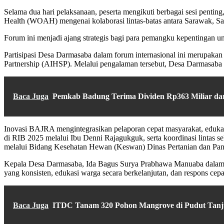
Selama dua hari pelaksanaan, peserta mengikuti berbagai sesi penting,
Health (WOAH) mengenai kolaborasi lintas-batas antara Sarawak, Sa
Forum ini menjadi ajang strategis bagi para pemangku kepentingan un
Partisipasi Desa Darmasaba dalam forum internasional ini merupakan
Partnership (AIHSP). Melalui pengalaman tersebut, Desa Darmasaba 
Baca Juga
Pemkab Badung Terima Dividen Rp363 Miliar dar
Inovasi BAJRA mengintegrasikan pelaporan cepat masyarakat, edukasi 
di RIB 2025 melalui Ibu Denni Rajagukguk, serta koordinasi lintas
melalui Bidang Kesehatan Hewan (Keswan) Dinas Pertanian dan Pa
Kepala Desa Darmasaba, Ida Bagus Surya Prabhawa Manuaba dalam kese
yang konsisten, edukasi warga secara berkelanjutan, dan respons cepat 
Baca Juga
ITDC Tanam 320 Pohon Mangrove di Pudut Tan