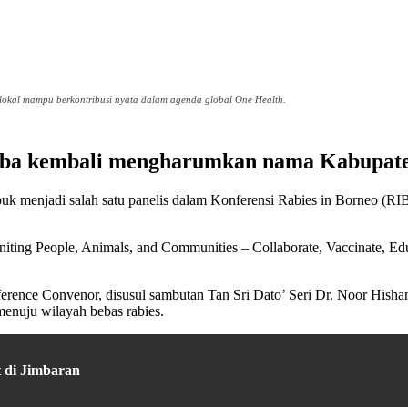
okal mampu berkontribusi nyata dalam agenda global One Health.
ba kembali mengharumkan nama Kabupaten 
k menjadi salah satu panelis dalam Konferensi Rabies in Borneo (RI
ng People, Animals, and Communities – Collaborate, Vaccinate, Educate
nce Convenor, disusul sambutan Tan Sri Dato’ Seri Dr. Noor Hisham 
nuju wilayah bebas rabies.
 di Jimbaran