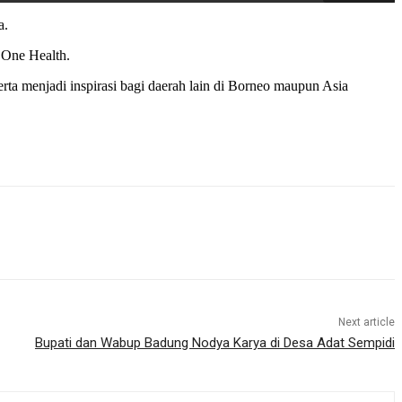
a.
 One Health.
a menjadi inspirasi bagi daerah lain di Borneo maupun Asia
Next article
Bupati dan Wabup Badung Nodya Karya di Desa Adat Sempidi