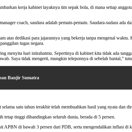
rkan kerja kabinet layaknya tim sepak bola, di mana setiap anggota 
i manager coach, saudara adalah pemain-pemain. Saudara-sudara ada dal
am atas dedikasi para jajarannya yang bekerja tanpa mengenal waktu.
 panggilan tugas negara.
ng menyita hari istirahatmu. Sepertinya di kabinet kita tidak ada ta
wab. Saya tidak mengerti, mungkin teleponnya di sebelah bantal,” tutu
ban Banjir Sumatra
selama satu tahun terakhir telah membuahkan hasil yang nyata dan di
tap tinggi dibandingkan seluruh dunia, berada di 5 persen.
it APBN di bawah 3 persen dari PDB, serta mengendalikan inflasi di ki