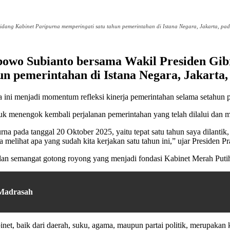
ang Kabinet Paripurna memperingati satu tahun pemerintahan di Istana Negara, Jakarta, pada
abowo Subianto bersama Wakil Presiden G
n pemerintahan di Istana Negara, Jakarta, 
ara ini menjadi momentum refleksi kinerja pemerintahan selama setahu
uk menengok kembali perjalanan pemerintahan yang telah dilalui dan 
rna pada tanggal 20 Oktober 2025, yaitu tepat satu tahun saya dilanti
ita melihat apa yang sudah kita kerjakan satu tahun ini,” ujar Preside
dan semangat gotong royong yang menjadi fondasi Kabinet Merah Puti
 Madrasah
inet, baik dari daerah, suku, agama, maupun partai politik, merupaka