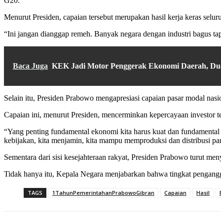
G20.
Menurut Presiden, capaian tersebut merupakan hasil kerja keras selu
“Ini jangan dianggap remeh. Banyak negara dengan industri bagus tapi 
Baca Juga
KEK Jadi Motor Penggerak Ekonomi Daerah, Dua
Selain itu, Presiden Prabowo mengapresiasi capaian pasar modal nas
Capaian ini, menurut Presiden, mencerminkan kepercayaan investor t
“Yang penting fundamental ekonomi kita harus kuat dan fundamental eko
kebijakan, kita menjamin, kita mampu memproduksi dan distribusi pan
Sementara dari sisi kesejahteraan rakyat, Presiden Prabowo turut m
Tidak hanya itu, Kepala Negara menjabarkan bahwa tingkat penganggu
TAGS
1TahunPemerintahanPrabowoGibran
Capaian
Hasil