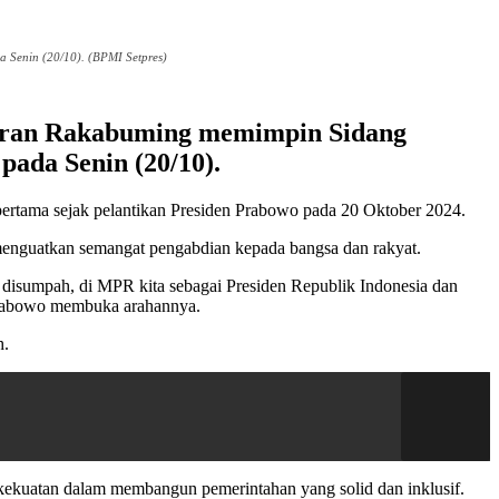
 Senin (20/10). (BPMI Setpres)
ibran Rakabuming memimpin Sidang
pada Senin (20/10).
n pertama sejak pelantikan Presiden Prabowo pada 20 Oktober 2024.
menguatkan semangat pengabdian kepada bangsa dan rakyat.
k, disumpah, di MPR kita sebagai Presiden Republik Indonesia dan
n Prabowo membuka arahannya.
h.
n kekuatan dalam membangun pemerintahan yang solid dan inklusif.