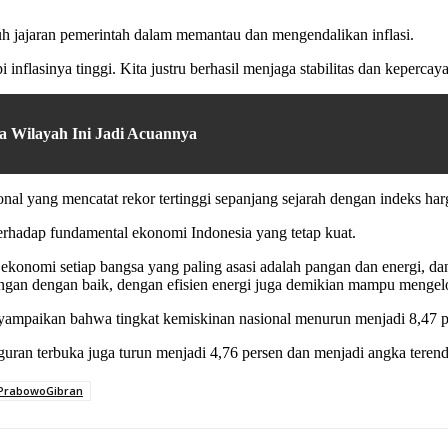
ruh jajaran pemerintah dalam memantau dan mengendalikan inflasi.
inflasinya tinggi. Kita justru berhasil menjaga stabilitas dan kepercay
 Wilayah Ini Jadi Acuannya
ional yang mencatat rekor tertinggi sepanjang sejarah dengan indeks
erhadap fundamental ekonomi Indonesia yang tetap kuat.
nomi setiap bangsa yang paling asasi adalah pangan dan energi, dan air
gan dengan baik, dengan efisien energi juga demikian mampu mengelola
enyampaikan bahwa tingkat kemiskinan nasional menurun menjadi 8,47 
ran terbuka juga turun menjadi 4,76 persen dan menjadi angka terendah
PrabowoGibran