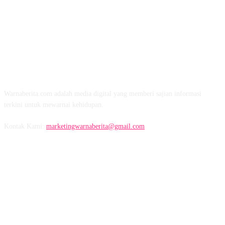
TENTANG KAMI
Warnaberita.com adalah media digital yang memberi sajian informasi
terkini untuk mewarnai kehidupan.
Kontak Kami:
marketingwarnaberita@gmail.com
IKUTI KAMI