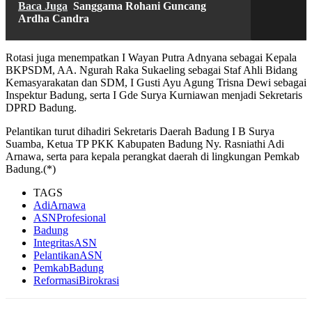
Baca Juga
Sanggama Rohani Guncang
Ardha Candra
Rotasi juga menempatkan I Wayan Putra Adnyana sebagai Kepala
BKPSDM, AA. Ngurah Raka Sukaeling sebagai Staf Ahli Bidang
Kemasyarakatan dan SDM, I Gusti Ayu Agung Trisna Dewi sebagai
Inspektur Badung, serta I Gde Surya Kurniawan menjadi Sekretaris
DPRD Badung.
Pelantikan turut dihadiri Sekretaris Daerah Badung I B Surya
Suamba, Ketua TP PKK Kabupaten Badung Ny. Rasniathi Adi
Arnawa, serta para kepala perangkat daerah di lingkungan Pemkab
Badung.(*)
TAGS
AdiArnawa
ASNProfesional
Badung
IntegritasASN
PelantikanASN
PemkabBadung
ReformasiBirokrasi