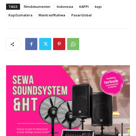
TAGS
filmdokumenter
Indonesia
KAPPI
kopi
KopiSumatera
MantraofKahwa
PasarGlobal