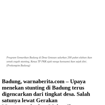
Program Gemarikan Badung di Desa Getasan salurkan 200 paket olahan ikan
untuk cegah stunting, Ketua TP PKK ajak warga konsumsi ikan sejak dini.
(Prokompim Badung)
Badung, warnaberita.com – Upaya
menekan stunting di Badung terus
digencarkan dari tingkat desa. Salah
satunya lewat Gerakan