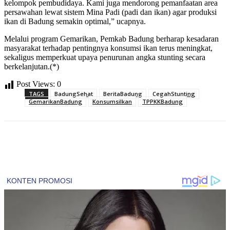
kelompok pembudidaya. Kami juga mendorong pemanfaatan area
persawahan lewat sistem Mina Padi (padi dan ikan) agar produksi
ikan di Badung semakin optimal,” ucapnya.
Melalui program Gemarikan, Pemkab Badung berharap kesadaran
masyarakat terhadap pentingnya konsumsi ikan terus meningkat,
sekaligus memperkuat upaya penurunan angka stunting secara
berkelanjutan.(*)
Post Views:
0
TAGS
BadungSehat
BeritaBadung
CegahStunting
GemarikanBadung
KonsumsiIkan
TPPKKBadung