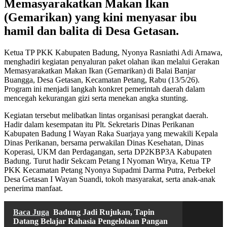
Memasyarakatkan Makan Ikan
(Gemarikan) yang kini menyasar ibu
hamil dan balita di Desa Getasan.
Ketua TP PKK Kabupaten Badung, Nyonya Rasniathi Adi Arnawa,
menghadiri kegiatan penyaluran paket olahan ikan melalui Gerakan
Memasyarakatkan Makan Ikan (Gemarikan) di Balai Banjar
Buangga, Desa Getasan, Kecamatan Petang, Rabu (13/5/26).
Program ini menjadi langkah konkret pemerintah daerah dalam
mencegah kekurangan gizi serta menekan angka stunting.
Kegiatan tersebut melibatkan lintas organisasi perangkat daerah.
Hadir dalam kesempatan itu Plt. Sekretaris Dinas Perikanan
Kabupaten Badung I Wayan Raka Suarjaya yang mewakili Kepala
Dinas Perikanan, bersama perwakilan Dinas Kesehatan, Dinas
Koperasi, UKM dan Perdagangan, serta DP2KBP3A Kabupaten
Badung. Turut hadir Sekcam Petang I Nyoman Wirya, Ketua TP
PKK Kecamatan Petang Nyonya Supadmi Darma Putra, Perbekel
Desa Getasan I Wayan Suandi, tokoh masyarakat, serta anak-anak
penerima manfaat.
Baca Juga
Badung Jadi Rujukan, Tapin
Datang Belajar Rahasia Pengelolaan Pangan