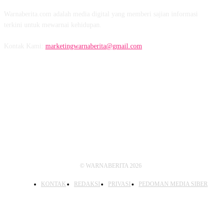
Warnaberita.com adalah media digital yang memberi sajian informasi
terkini untuk mewarnai kehidupan.
Kontak Kami:
marketingwarnaberita@gmail.com
IKUTI KAMI
© WARNABERITA 2026
KONTAK
REDAKSI
PRIVASI
PEDOMAN MEDIA SIBER