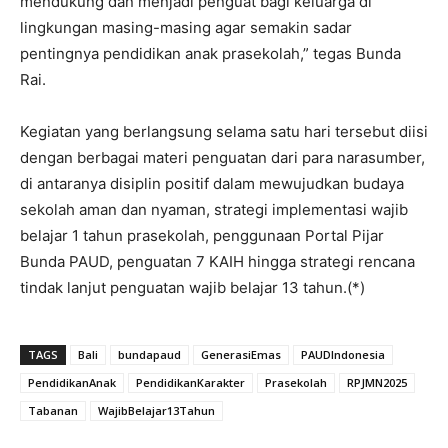
mendukung dan menjadi penguat bagi keluarga di
lingkungan masing-masing agar semakin sadar
pentingnya pendidikan anak prasekolah,” tegas Bunda
Rai.
Kegiatan yang berlangsung selama satu hari tersebut diisi
dengan berbagai materi penguatan dari para narasumber,
di antaranya disiplin positif dalam mewujudkan budaya
sekolah aman dan nyaman, strategi implementasi wajib
belajar 1 tahun prasekolah, penggunaan Portal Pijar
Bunda PAUD, penguatan 7 KAIH hingga strategi rencana
tindak lanjut penguatan wajib belajar 13 tahun.(*)
TAGS
Bali
bundapaud
GenerasiEmas
PAUDIndonesia
PendidikanAnak
PendidikanKarakter
Prasekolah
RPJMN2025
Tabanan
WajibBelajar13Tahun