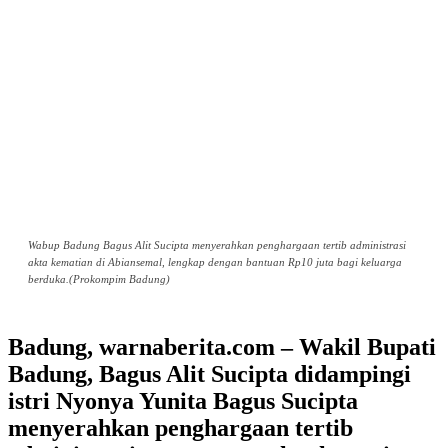
Wabup Badung Bagus Alit Sucipta menyerahkan penghargaan tertib administrasi
akta kematian di Abiansemal, lengkap dengan bantuan Rp10 juta bagi keluarga
berduka.(Prokompim Badung)
Badung, warnaberita.com – Wakil Bupati
Badung, Bagus Alit Sucipta didampingi
istri Nyonya Yunita Bagus Sucipta
menyerahkan penghargaan tertib