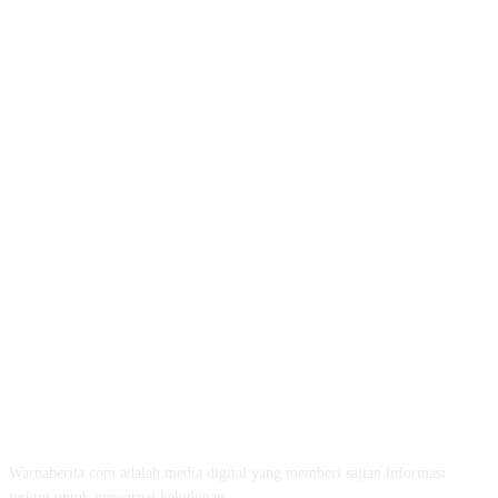
TENTANG KAMI
Warnaberita.com adalah media digital yang memberi sajian informasi
terkini untuk mewarnai kehidupan.