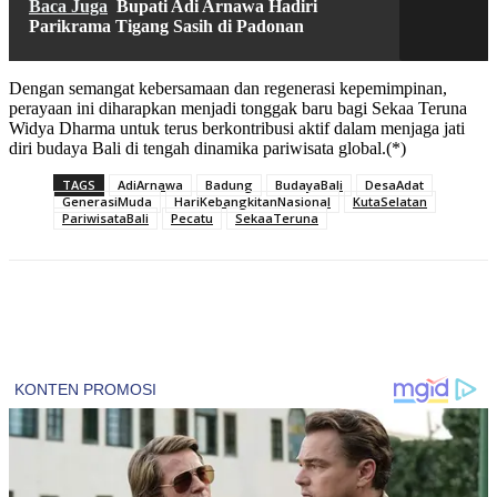
Baca Juga
Bupati Adi Arnawa Hadiri
Parikrama Tigang Sasih di Padonan
Dengan semangat kebersamaan dan regenerasi kepemimpinan,
perayaan ini diharapkan menjadi tonggak baru bagi Sekaa Teruna
Widya Dharma untuk terus berkontribusi aktif dalam menjaga jati
diri budaya Bali di tengah dinamika pariwisata global.(*)
TAGS
AdiArnawa
Badung
BudayaBali
DesaAdat
GenerasiMuda
HariKebangkitanNasional
KutaSelatan
PariwisataBali
Pecatu
SekaaTeruna