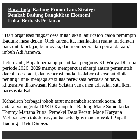
Baca Juga
Badung Promo Tani, Strategi
Pemkab Badung Bangkitkan Ekonomi
Lokal Berbasis Pertanian
“Dari organisasi tingkat desa inilah akan lahir calon-calon pemimpin
Badung masa depan. Oleh karena itu, manfaatkan ruang ini dengan
baik untuk belajar, berinovasi, dan mempererat tali persaudaraan,”
imbuh Adi Arnawa.
Lebih jauh, Bupati berharap pelantikan pengurus ST Widya Dharma
periode 2026–2029 mampu memperkuat sinergi antara pemerintah
daerah, desa adat, dan generasi muda. Kolaborasi tersebut dinilai
penting untuk menjaga stabilitas pariwisata berbasis budaya,
khususnya di kawasan Kuta Selatan yang menjadi salah satu ikon
pariwisata Bali.
Kehadiran berbagai tokoh turut menambah semarak acara, di
antaranya anggota DPRD Kabupaten Badung Made Sumerta dan
Tommy Martana Putra, Perbekel Desa Pecatu Made Karyana
Yadnya, serta tokoh masyarakat sekaligus mantan Wakil Bupati
Badung I Ketut Suiasa.