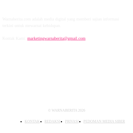
TENTANG KAMI
Warnaberita.com adalah media digital yang memberi sajian informasi
terkini untuk mewarnai kehidupan.
Kontak Kami:
marketingwarnaberita@gmail.com
IKUTI KAMI
© WARNABERITA 2026
KONTAK
REDAKSI
PRIVASI
PEDOMAN MEDIA SIBER