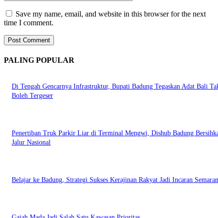
Save my name, email, and website in this browser for the next
time I comment.
PALING POPULAR
Di Tengah Gencarnya Infrastruktur, Bupati Badung Tegaskan Adat Bali Ta
Boleh Tergeser
Penertiban Truk Parkir Liar di Terminal Mengwi, Dishub Badung Bersihk
Jalur Nasional
Belajar ke Badung, Strategi Sukses Kerajinan Rakyat Jadi Incaran Semara
Gajah Mada Jadi Salah Satu Kawasan Prioritas