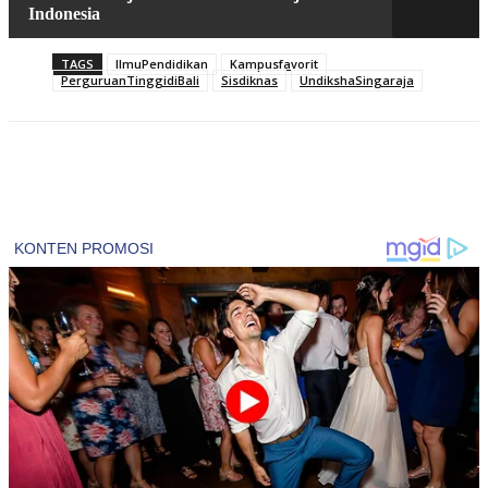
Indonesia
TAGS
IlmuPendidikan
Kampusfavorit
PerguruanTinggidiBali
Sisdiknas
UndikshaSingaraja