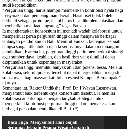
studi kependidikan.
“Perguruan tinggi harus mampu memberikan kontribusi nyata bagi
masyarakat dan pembangunan daerah. Hasil riset tidak boleh
berhenti sebagai prototipe, tetapi harus bisa diimplementasikan dan
memberikan manfaat langsung,” tegas Fauzan.
Ia mengharapkan konsorsium ini menjadi wadah kolaborasi untuk
memperkuat peran perguruan tinggi dalam menjawab berbagai
tantangan pendidikan di Bali. Menurut Fauzan, kemajuan sebuah
bangsa sangat ditentukan oleh keseriusannya dalam membangun
pendidikan. Karena itu, perguruan tinggi perlu memperkuat sinergi
agar sumber daya, keahlian, dan hasil riset yang dimiliki dapat
dioptimalkan untuk kepentingan masyarakat.
“Perguruan tinggi memiliki banyak ahli dan potensi besar. Melalui
kolaborasi, seluruh potensi tersebut dapat diterjemahkan menjadi
solusi nyata bagi masyarakat. Inilah esensi Kampus Berdampak,”
ujarnya.
Sementara itu, Rektor Undiksha, Prof. Dr. I Wayan Lasmawan,
menyambut baik terbentuknya konsorsium tersebut. Ia menilai
kolaborasi antarkampus menjadi langkah strategis untuk
memperkuat kontribusi perguruan tinggi dalam menyelesaikan
berbagai persoalan pendidikan di Bali. (*)
Baca Juga
Menyambut Hari Gajah
Sedunia: Jelajahi Pesona Wisata Gajah di