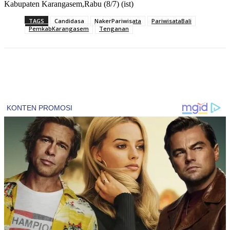
Kabupaten Karangasem,Rabu (8/7) (ist)
TAGS
Candidasa
NakerPariwisata
PariwisataBali
PemkabKarangasem
Tenganan