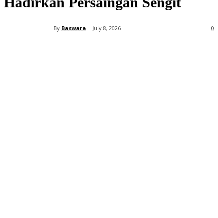
Hadirkan Persaingan Sengit
By
Baswara
July 8, 2026
0