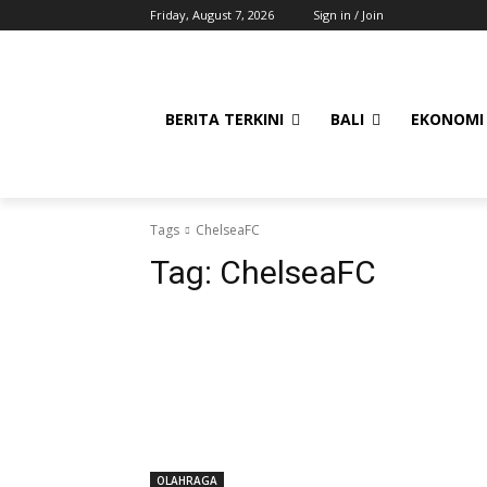
Friday, August 7, 2026
Sign in / Join
BERITA TERKINI
BALI
EKONOMI
Tags
ChelseaFC
Tag:
ChelseaFC
OLAHRAGA