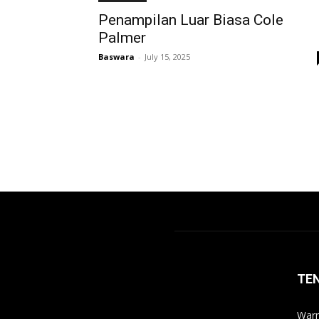
Penampilan Luar Biasa Cole
Palmer
Baswara
-
July 15, 2025
TE
Warn