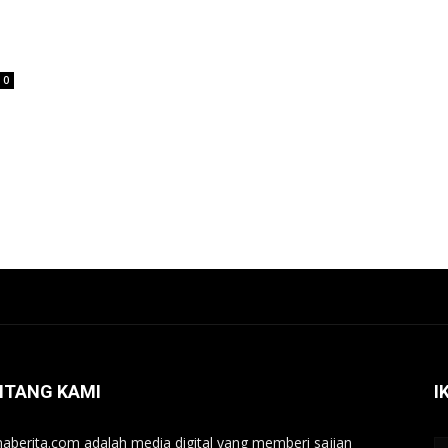
0
NTANG KAMI
I
aberita.com adalah media digital yang memberi sajian