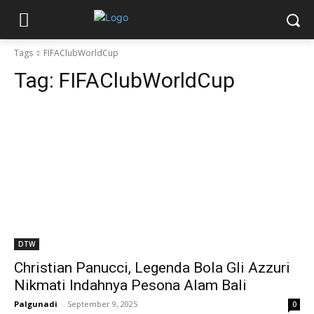
Tags
FIFAClubWorldCup
Tag:
FIFAClubWorldCup
DTW
Christian Panucci, Legenda Bola Gli Azzuri
Nikmati Indahnya Pesona Alam Bali
Palgunadi
-
September 9, 2025
0