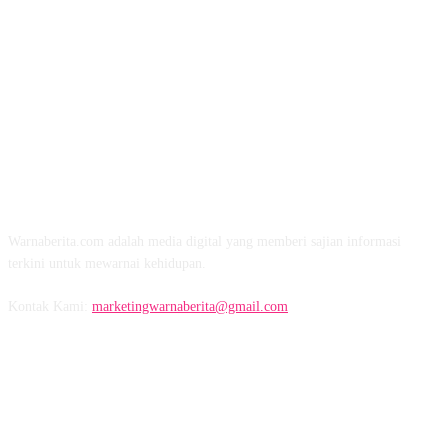
TENTANG KAMI
Warnaberita.com adalah media digital yang memberi sajian informasi
terkini untuk mewarnai kehidupan.
Kontak Kami:
marketingwarnaberita@gmail.com
IKUTI KAMI