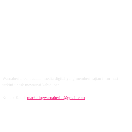
TENTANG KAMI
Warnaberita.com adalah media digital yang memberi sajian informasi
terkini untuk mewarnai kehidupan.
Kontak Kami:
marketingwarnaberita@gmail.com
IKUTI KAMI