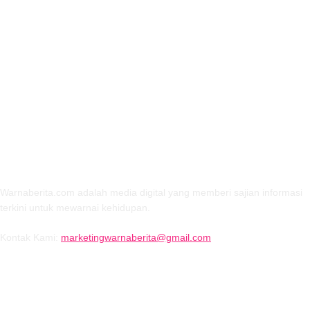
TENTANG KAMI
Warnaberita.com adalah media digital yang memberi sajian informasi
terkini untuk mewarnai kehidupan.
Kontak Kami:
marketingwarnaberita@gmail.com
IKUTI KAMI