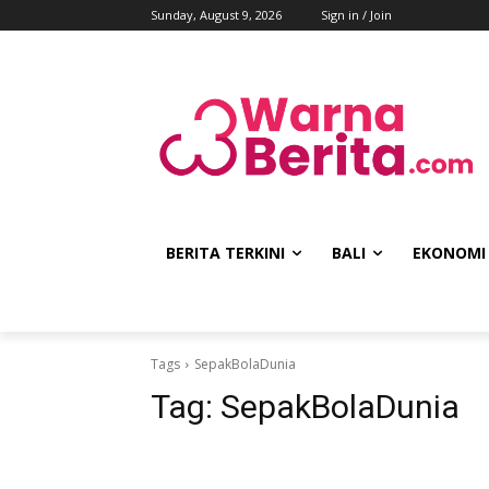
Sunday, August 9, 2026
Sign in / Join
BERITA TERKINI
BALI
EKONOMI
Tags
SepakBolaDunia
Tag:
SepakBolaDunia