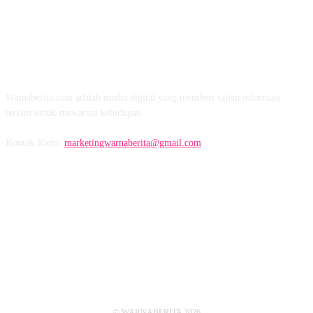
TENTANG KAMI
Warnaberita.com adalah media digital yang memberi sajian informasi
terkini untuk mewarnai kehidupan.
Kontak Kami:
marketingwarnaberita@gmail.com
IKUTI KAMI
© WARNABERITA 2026