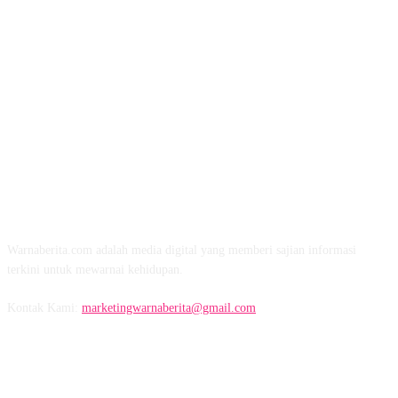
TENTANG KAMI
Warnaberita.com adalah media digital yang memberi sajian informasi
terkini untuk mewarnai kehidupan.
Kontak Kami:
marketingwarnaberita@gmail.com
IKUTI KAMI