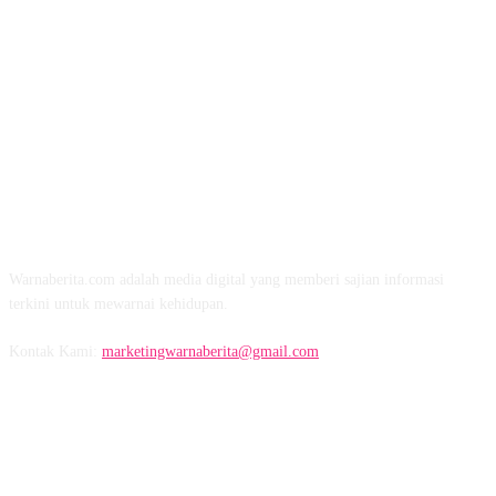
TENTANG KAMI
Warnaberita.com adalah media digital yang memberi sajian informasi
terkini untuk mewarnai kehidupan.
Kontak Kami:
marketingwarnaberita@gmail.com
IKUTI KAMI