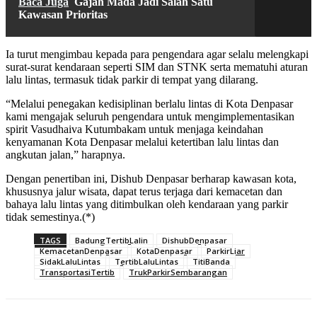
Baca Juga
Gajah Mada Jadi Salah Satu
Kawasan Prioritas
Ia turut mengimbau kepada para pengendara agar selalu melengkapi
surat-surat kendaraan seperti SIM dan STNK serta mematuhi aturan
lalu lintas, termasuk tidak parkir di tempat yang dilarang.
“Melalui penegakan kedisiplinan berlalu lintas di Kota Denpasar
kami mengajak seluruh pengendara untuk mengimplementasikan
spirit Vasudhaiva Kutumbakam untuk menjaga keindahan
kenyamanan Kota Denpasar melalui ketertiban lalu lintas dan
angkutan jalan,” harapnya.
Dengan penertiban ini, Dishub Denpasar berharap kawasan kota,
khususnya jalur wisata, dapat terus terjaga dari kemacetan dan
bahaya lalu lintas yang ditimbulkan oleh kendaraan yang parkir
tidak semestinya.(*)
TAGS
BadungTertibLalin
DishubDenpasar
KemacetanDenpasar
KotaDenpasar
ParkirLiar
SidakLaluLintas
TertibLaluLintas
TitiBanda
TransportasiTertib
TrukParkirSembarangan