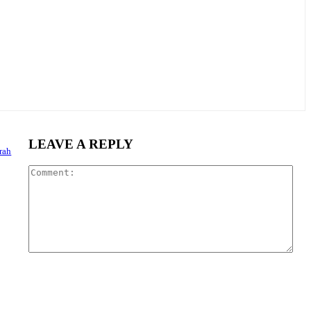
LEAVE A REPLY
rah
Com