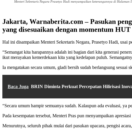
Menteri Sekretaris Negara Prasetyo Hadi menyampaikan keterangannya di Halaman I
Jakarta, Warnaberita.com – Pasukan peng
yang disesuaikan dengan momentum HUT 
Hal ini disampaikan Menteri Sekretaris Negara, Prasetyo Hadi, usai 
“Semangat kita harapannya adalah ini bagian dari kita generasi pener
ikut merayakan kemerdekaan kita yang kedelapan puluh. Semangatnya
Ia mengatakan secara umum, gladi bersih sudah berlangsung sesuai sk
Baca Juga
BRIN Diminta Perkuat Percepatan Hilirisasi Inova
“Secara umum hampir semuanya sudah. Kalaupun ada evaluasi, ya pe
Pada kesempatan tersebut, Menteri Pras pun menyampaikan apresiasi d
Menurutnya, seluruh pihak mulai dari pasukan upacara, pengisi acara, 