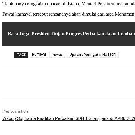
Tidak hanya rangkaian upacara di Istana, Menteri Pras turut mengun
Pawai karnaval tersebut rencananya akan dimulai dari area Monume
Baca Juga
Presiden Tinjau Progres Perbaikan Jalan Lemba
TAGS
HUT80RI
Inovasi
UpacaraPeringatanHUT80RI
Share
Previous article
Wabup Supriatna Pastikan Perbaikan SDN 1 Silangjana di APBD 202