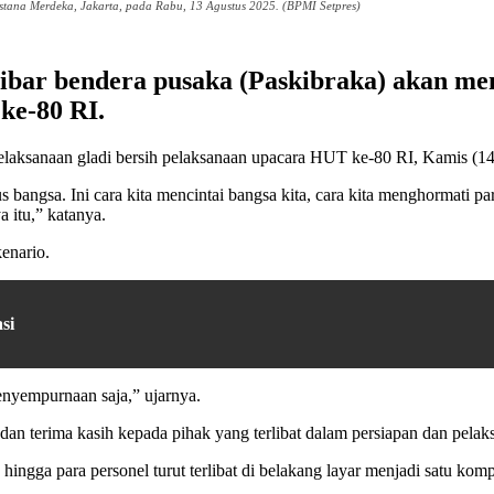
stana Merdeka, Jakarta, pada Rabu, 13 Agustus 2025. (BPMI Setpres)
ibar bendera pusaka (Paskibraka) akan men
ke-80 RI.
pelaksanaan gladi bersih pelaksanaan upacara HUT ke-80 RI, Kamis (14
us bangsa. Ini cara kita mencintai bangsa kita, cara kita menghormati 
 itu,” katanya.
enario.
si
nyempurnaan saja,” ujarnya.
an terima kasih kepada pihak yang terlibat dalam persiapan dan pelak
hingga para personel turut terlibat di belakang layar menjadi satu kom