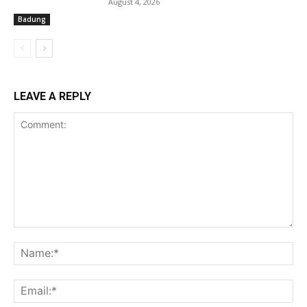
August 4, 2026
Badung
LEAVE A REPLY
Comment:
Na
Ema