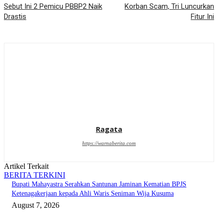
Sebut Ini 2 Pemicu PBBP2 Naik
Korban Scam, Tri Luncurkan
Drastis
Fitur Ini
Ragata
https://warnaberita.com
Artikel Terkait
BERITA TERKINI
Bupati Mahayastra Serahkan Santunan Jaminan Kematian BPJS
Ketenagakerjaan kepada Ahli Waris Seniman Wija Kusuma
August 7, 2026