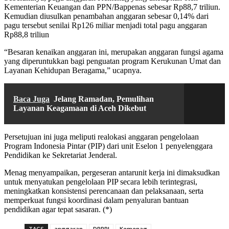
Kementerian Keuangan dan PPN/Bappenas sebesar Rp88,7 triliun.
Kemudian diusulkan penambahan anggaran sebesar 0,14% dari
pagu tersebut senilai Rp126 miliar menjadi total pagu anggaran
Rp88,8 triliun
“Besaran kenaikan anggaran ini, merupakan anggaran fungsi agama
yang diperuntukkan bagi penguatan program Kerukunan Umat dan
Layanan Kehidupan Beragama,” ucapnya.
Baca Juga
Jelang Ramadan, Pemulihan
Layanan Keagamaan di Aceh Dikebut
Persetujuan ini juga meliputi realokasi anggaran pengelolaan
Program Indonesia Pintar (PIP) dari unit Eselon 1 penyelenggara
Pendidikan ke Sekretariat Jenderal.
Menag menyampaikan, pergeseran antarunit kerja ini dimaksudkan
untuk menyatukan pengelolaan PIP secara lebih terintegrasi,
meningkatkan konsistensi perencanaan dan pelaksanaan, serta
memperkuat fungsi koordinasi dalam penyaluran bantuan
pendidikan agar tepat sasaran. (*)
TAGS
anggaran
DPRRI
Kemenag