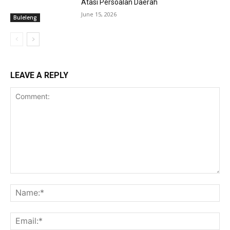
Atasi Persoalan Daerah
June 15, 2026
Buleleng
LEAVE A REPLY
Comment:
Na
Ema