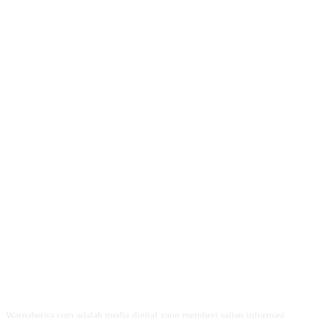
TENTANG KAMI
Warnaberita.com adalah media digital yang memberi sajian informasi