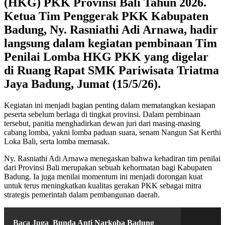
(HKG) PKK Provinsi Bali Tahun 2026.
Ketua Tim Penggerak PKK Kabupaten
Badung, Ny. Rasniathi Adi Arnawa, hadir
langsung dalam kegiatan pembinaan Tim
Penilai Lomba HKG PKK yang digelar
di Ruang Rapat SMK Pariwisata Triatma
Jaya Badung, Jumat (15/5/26).
Kegiatan ini menjadi bagian penting dalam mematangkan kesiapan
peserta sebelum berlaga di tingkat provinsi. Dalam pembinaan
tersebut, panitia menghadirkan dewan juri dari masing-masing
cabang lomba, yakni lomba paduan suara, senam Nangun Sat Kerthi
Loka Bali, serta lomba memasak.
Ny. Rasniathi Adi Arnawa menegaskan bahwa kehadiran tim penilai
dari Provinsi Bali merupakan sebuah kehormatan bagi Kabupaten
Badung. Ia juga menilai momentum ini menjadi dorongan kuat
untuk terus meningkatkan kualitas gerakan PKK sebagai mitra
strategis pemerintah dalam pembangunan daerah.
Baca Juga
Bunda Anti Narkoba Badung