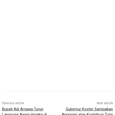
Previous article
Next article
Bupati Adi Arnawa Turun
Gubernur Koster Sampaikan
Langsung Awasi Horeka di
Apresiasi atas Kontribusi Turis