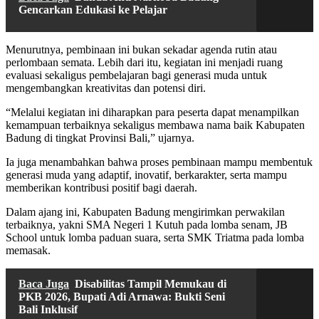
Gencarkan Edukasi ke Pelajar
Menurutnya, pembinaan ini bukan sekadar agenda rutin atau
perlombaan semata. Lebih dari itu, kegiatan ini menjadi ruang
evaluasi sekaligus pembelajaran bagi generasi muda untuk
mengembangkan kreativitas dan potensi diri.
“Melalui kegiatan ini diharapkan para peserta dapat menampilkan
kemampuan terbaiknya sekaligus membawa nama baik Kabupaten
Badung di tingkat Provinsi Bali,” ujarnya.
Ia juga menambahkan bahwa proses pembinaan mampu membentuk
generasi muda yang adaptif, inovatif, berkarakter, serta mampu
memberikan kontribusi positif bagi daerah.
Dalam ajang ini, Kabupaten Badung mengirimkan perwakilan
terbaiknya, yakni SMA Negeri 1 Kutuh pada lomba senam, JB
School untuk lomba paduan suara, serta SMK Triatma pada lomba
memasak.
Baca Juga
Disabilitas Tampil Memukau di
PKB 2026, Bupati Adi Arnawa: Bukti Seni
Bali Inklusif