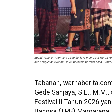
Bupati Tabanan I Komang Gede Sanjaya membuka Marga Festiv
dan penguatan ekonomi lokal berbasis potensi desa.(Prok
Tabanan, warnaberita.com
Gede Sanjaya, S.E., M.M.
Festival II Tahun 2026 y
Bangsa (TPB) Margarana, 