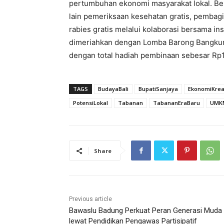
pertumbuhan ekonomi masyarakat lokal. Berb
lain pemeriksaan kesehatan gratis, pembagi
rabies gratis melalui kolaborasi bersama ins
dimeriahkan dengan Lomba Barong Bangkun
dengan total hadiah pembinaan sebesar Rp15
TAGS
BudayaBali
BupatiSanjaya
EkonomiKreat
PotensiLokal
Tabanan
TabananEraBaru
UMK
Share
Previous article
Bawaslu Badung Perkuat Peran Generasi Muda
lewat Pendidikan Pengawas Partisipatif