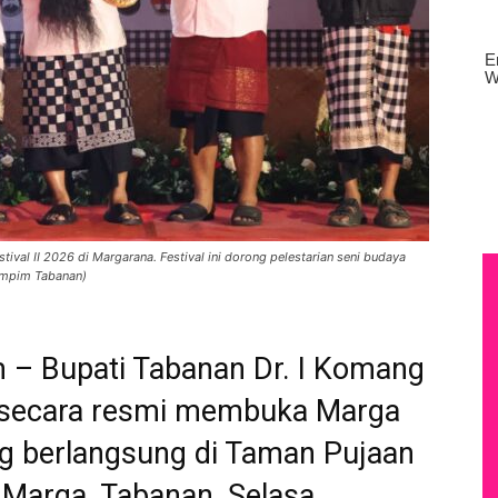
al II 2026 di Margarana. Festival ini dorong pelestarian seni budaya
ompim Tabanan)
 – Bupati Tabanan Dr. I Komang
, secara resmi membuka Marga
ang berlangsung di Taman Pujaan
Marga, Tabanan, Selasa,