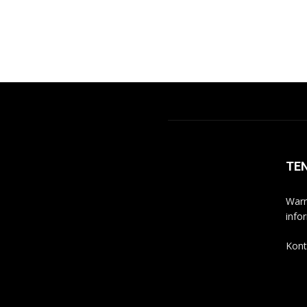
TE
Warn
info
Kont