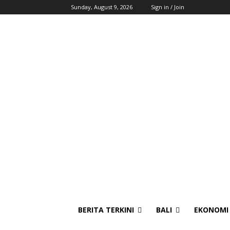
Sunday, August 9, 2026
Sign in / Join
BERITA TERKINI
BALI
EKONOMI