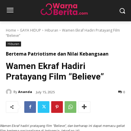
Home
GAYA HIDUP
Hiburan
Wamen Ekraf Hadiri Pratayang Film
“Believe”
Hiburan
Bertema Patriotisme dan Nilai Kebangsaan
Wamen Ekraf Hadiri
Pratayang Film “Believe”
By
Ananda
July 15, 2025
0
Wamen Ekraf hadiri pratayang film “Believe”, dan berharap ini dapat memacu geliat
film bertema nasionalisme di Indonesia. (ekraf.go.id)