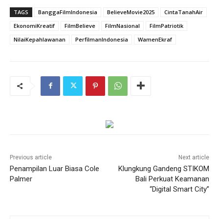
TAGS
BanggaFilmIndonesia
BelieveMovie2025
CintaTanahAir
EkonomiKreatif
FilmBelieve
FilmNasional
FilmPatriotik
NilaiKepahlawanan
PerfilmanIndonesia
WamenEkraf
Previous article
Next article
Penampilan Luar Biasa Cole
Klungkung Gandeng STIKOM
Palmer
Bali Perkuat Keamanan
“Digital Smart City”