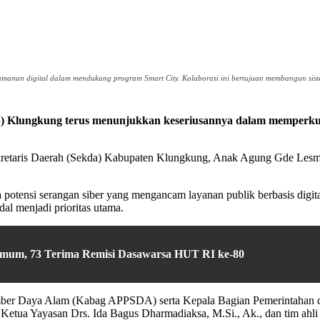
nan digital dalam mendukung program Smart City. Kolaborasi ini bertujuan membangun sist
 Klungkung terus menunjukkan keseriusannya dalam memperkuat 
ekretaris Daerah (Sekda) Kabupaten Klungkung, Anak Agung Gde Lesma
potensi serangan siber yang mengancam layanan publik berbasis digital
l menjadi prioritas utama.
mum, 73 Terima Remisi Dasawarsa HUT RI ke-80
mber Daya Alam (Kabag APPSDA) serta Kepala Bagian Pemerintahan 
ua Yayasan Drs. Ida Bagus Dharmadiaksa, M.Si., Ak., dan tim ahli t