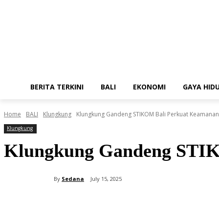
BERITA TERKINI
BALI
EKONOMI
GAYA HID
Home
BALI
Klungkung
Klungkung Gandeng STIKOM Bali Perkuat Keamanan "
Klungkung
Klungkung Gandeng STIKO
By
Sedana
July 15, 2025
Share