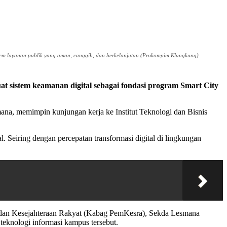
em layanan publik yang aman, canggih, dan berkelanjutan.(Prokompim Klungkung)
sistem keamanan digital sebagai fondasi program Smart City
na, memimpin kunjungan kerja ke Institut Teknologi dan Bisnis
. Seiring dengan percepatan transformasi digital di lingkungan
dan Kesejahteraan Rakyat (Kabag PemKesra), Sekda Lesmana
eknologi informasi kampus tersebut.