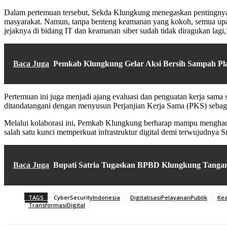
Dalam pertemuan tersebut, Sekda Klungkung menegaskan pentingnya k
masyarakat. Namun, tanpa benteng keamanan yang kokoh, semua upaya
jejaknya di bidang IT dan keamanan siber sudah tidak diragukan lagi,
Baca Juga
Pemkab Klungkung Gelar Aksi Bersih Sampah Plas
Pertemuan ini juga menjadi ajang evaluasi dan penguatan kerja sama
ditandatangani dengan menyusun Perjanjian Kerja Sama (PKS) sebag
Melalui kolaborasi ini, Pemkab Klungkung berharap mampu menghadir
salah satu kunci memperkuat infrastruktur digital demi terwujudnya
Baca Juga
Bupati Satria Tugaskan BPBD Klungkung Tangan
TAGS
CyberSecurityIndonesia
DigitalisasiPelayananPublik
Ke
TransformasiDigital