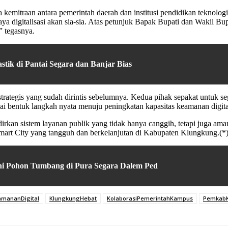
emitraan antara pemerintah daerah dan institusi pendidikan teknolog
 digitalisasi akan sia-sia. Atas petunjuk Bapak Bupati dan Wakil B
” tegasnya.
tik di Pantai Segara dan Banjar Bias
 strategis yang sudah dirintis sebelumnya. Kedua pihak sepakat untuk
ai bentuk langkah nyata menuju peningkatan kapasitas keamanan digi
kan sistem layanan publik yang tidak hanya canggih, tetapi juga am
 Smart City yang tangguh dan berkelanjutan di Kabupaten Klungkung.(*
i Pohon Tumbang di Pura Segara Dalem Ped
amananDigital
KlungkungHebat
KolaborasiPemerintahKampus
PemkabK