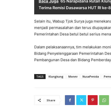
Baca Juga
65 Narapidana Rutan Klu
Terima Remisi Dasawarsa HUT RI ke-
Selain itu, Wabup Tjok Surya juga menekan
menjadi permasalahan dan terus diupayaka
Pemerintahan Desa betul betul serius men
Dalam pelaksanaannya, tim melakukan moni
Bidang Penyelenggaraan Pemerintahan Des
Pembangunan Desa dan Bidang Pemberdaya
TAGS
Klungkung
Monev
NusaPenida
Peme
Share