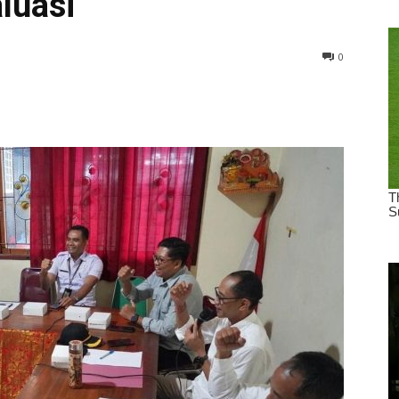
luasi
0