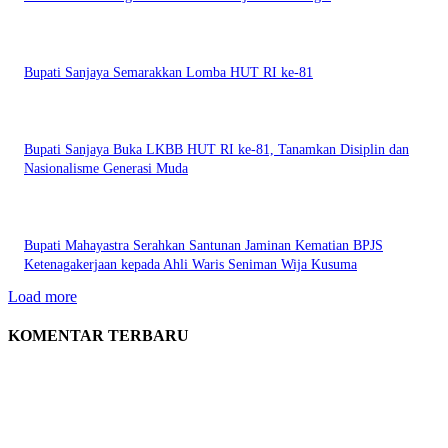
Bupati Sanjaya Semarakkan Lomba HUT RI ke-81
Bupati Sanjaya Buka LKBB HUT RI ke-81, Tanamkan Disiplin dan
Nasionalisme Generasi Muda
Bupati Mahayastra Serahkan Santunan Jaminan Kematian BPJS
Ketenagakerjaan kepada Ahli Waris Seniman Wija Kusuma
Load more
KOMENTAR TERBARU