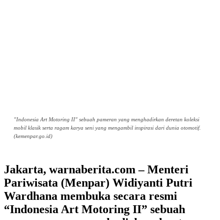
"Indonesia Art Motoring II" sebuah pameran yang menghadirkan deretan koleksi
mobil klasik serta ragam karya seni yang mengambil inspirasi dari dunia otomotif.
(kemenpar.go.id)
Jakarta, warnaberita.com – Menteri
Pariwisata (Menpar) Widiyanti Putri
Wardhana membuka secara resmi
“Indonesia Art Motoring II” sebuah