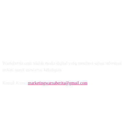
TENTANG KAMI
Warnaberita.com adalah media digital yang memberi sajian informasi
terkini untuk mewarnai kehidupan.
Kontak Kami:
marketingwarnaberita@gmail.com
IKUTI KAMI