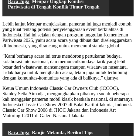
Baca Juga
Menpar Ungkap Kondisi
Pariwisata di Tengah Konflik Timur Tengah
Lebih lanjut Menpar menjelaskan, pameran ini juga menjadi contoh
yang kuat tentang potensi penyelenggaraan event berkualitas di
Indonesia. Hal ini sejalan dengan program unggulan Kementerian
Pariwisata 2025, yaitu acara-acara yang dibuat dan diselenggarakan
di Indonesia, yang dirancang untuk memenuhi standar global.
“Kami berharap acara ini terus mendorong pertukaran budaya,
kolaborasi internasional, dan memunculkan daya tarik yang lebih
besar dari wisatawan mancanegara maupun wisatawan nusantara.
Tidak hanya untuk menghadiri acara, tetapi juga untuk terhubung
dengan komunitas-komunitas yang ada di baliknya,” ujarnya.
Ketua Umum Indonesia Classic Car Owners Club (ICCOC),
Stanley Setia Atmadja, mengungkapkan pihaknya sudah beberapa
kali menggelar pameran mobil klasik berskala nasional, di antaranya
Indonesia Classic Car Show 2007 di Balai Kartini Jakarta, Indonesia
Classic Car Show 2008 di JHCC Jakarta dan Indonesia Art
Motoring I 2011 di Galeri Nasional Jakarta.
Baca Juga
Banjir Melanda, Berikut Tips