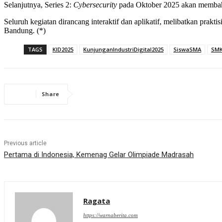
Selanjutnya, Series 2:
Cybersecurity
pada Oktober 2025 akan membahas 
Seluruh kegiatan dirancang interaktif dan aplikatif, melibatkan pra
Bandung. (*)
TAGS
KID2025
KunjunganIndustriDigital2025
SiswaSMA
SM
Share
Previous article
Pertama di Indonesia, Kemenag Gelar Olimpiade Madrasah
Ragata
https://warnaberita.com