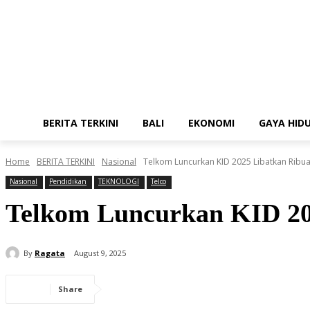
BERITA TERKINI
BALI
EKONOMI
GAYA HID
Home
BERITA TERKINI
Nasional
Telkom Luncurkan KID 2025 Libatkan Ribu
Nasional
Pendidikan
TEKNOLOGI
Telco
Telkom Luncurkan KID 2
By
Ragata
August 9, 2025
Share