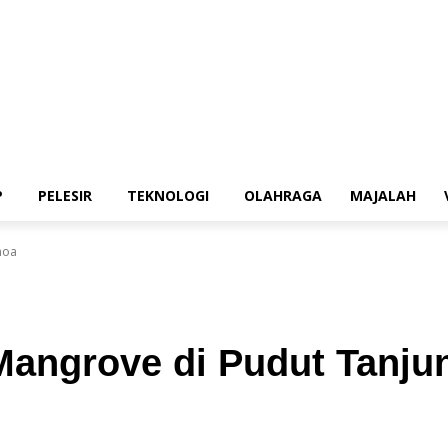
P
PELESIR
TEKNOLOGI
OLAHRAGA
MAJALAH
noa
angrove di Pudut Tanju