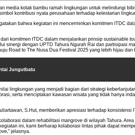
n media kotak bambu ramah lingkungan untuk melindungi bibit
bol kontribusi nyata perusahaan terhadap kelestarian lingku
gatakan bahwa kegiatan ini mencerminkan komitmen ITDC dal
dari komitmen ITDC dalam menjalankan prinsip sustainable t
lalui sinergi dengan UPTD Tahura Ngurah Rai dan partisipasi 
uju Road to The Nusa Dua Festival 2025 yang lebih hijau dan b
ntai Jungutbatu
i-nilai lingkungan yang menjadi bagian dari strategi keberlan
rasi, serta menciptakan kawasan wisata yang tidak hanya indah
liartawan, S.Hut, memberikan apresiasi terhadap konsistensi 
olaborasi dalam rehabilitasi mangrove di wilayah Tahura. Are
 kegiatan ini, kami berharap kolaborasi lintas pihak dapat m
ve,” jelasnya.