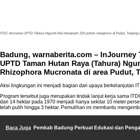
ITDC bersama UPTD Tahura Ngurah Rai menanam 320 pohon mangrove di Pudut, Tanjung Ben
Badung, warnaberita.com – InJourney 
UPTD Taman Hutan Raya (Tahura) Ngur
Rhizophora Mucronata di area Pudut, 
Aksi lingkungan ini menjadi bagian dari upaya berkelanjutan 
Program tersebut juga merupakan tindak lanjut kerja sama ITD
dari 14 hektar pada 1970 menjadi hanya sekitar 10 meter perseg
telah pulih hingga 3 hektar. Pemulihan ini membantu mengembal
Baca Juga
Pemkab Badung Perkuat Edukasi dan Penga