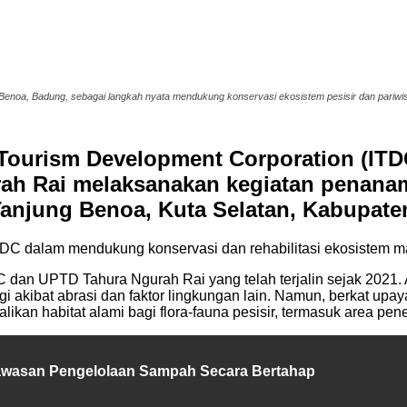
oa, Badung, sebagai langkah nyata mendukung konservasi ekosistem pesisir dan pariwisa
Tourism Development Corporation (ITD
ah Rai melaksanakan kegiatan penana
Tanjung Benoa, Kuta Selatan, Kabupat
ITDC dalam mendukung konservasi dan rehabilitasi ekosistem ma
C dan UPTD Tahura Ngurah Rai yang telah terjalin sejak 2021.
i akibat abrasi dan faktor lingkungan lain. Namun, berkat upaya
ikan habitat alami bagi flora-fauna pesisir, termasuk area pe
wasan Pengelolaan Sampah Secara Bertahap