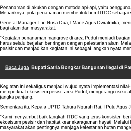
Penanaman dilakukan dengan metode api-api, yaitu penggunaa
Menariknya, pola penanaman membentuk huruf ITDC sebagai sim
General Manager The Nusa Dua, I Made Agus Dwiatmika, men
bagi alam dan masyarakat.
“Kegiatan penanaman mangrove di area Pudut menjadi bagian 
harus selalu berjalan beriringan dengan pelestarian alam. Me
pesisir dan menjadikan kegiatan ini sebagai langkah nyata men
Baca Juga
Bupati Satria Bongkar Bangunan Ilegal di Pa
Kegiatan ini sekaligus menjadi wujud nyata implementasi nila
memperkuat ekosistem pesisir area Pudut, mengurangi risiko ab
jangka panjang.
Sementara itu, Kepala UPTD Tahura Ngurah Rai, I Putu Agus Ju
“Kami menyambut baik langkah ITDC yang terus konsisten berk
ekosistem pesisir dan habitat keanekaragaman hayati. Melalui
masyarakat akan pentingnya menjaga kelestarian hutan mangro