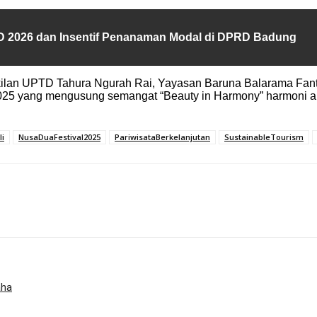
D 2026 dan Insentif Penanaman Modal di DPRD Badung
ilan UPTD Tahura Ngurah Rai, Yayasan Baruna Balarama Fantasi
 2025 yang mengusung semangat “Beauty in Harmony” harmoni a
i
NusaDuaFestival2025
PariwisataBerkelanjutan
SustainableTourism
aha