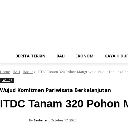
BERITA TERKINI
BALI
EKONOMI
GAYA HIDU
Home
BALI
Badung
ITDC Tanam 320 Pohon Mangrove di Pudut Tanjung Be
Badung
Wujud Komitmen Pariwisata Berkelanjutan
ITDC Tanam 320 Pohon M
By
Sedana
October 17, 2025