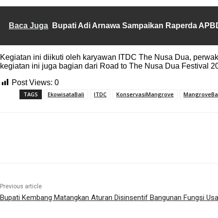
Baca Juga
Bupati Adi Arnawa Sampaikan Raperda APB
Kegiatan ini diikuti oleh karyawan ITDC The Nusa Dua, perwak
kegiatan ini juga bagian dari Road to The Nusa Dua Festival
Post Views:
0
TAGS
EkowisataBali
ITDC
KonservasiMangrove
MangroveBal
Share
Previous article
Bupati Kembang Matangkan Aturan Disinsentif Bangunan Fungsi Us