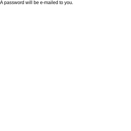
A password will be e-mailed to you.
Friday, August 7, 2026
Sign in / Join