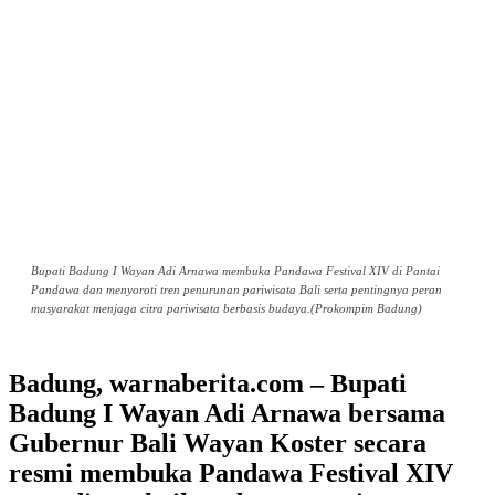
Bupati Badung I Wayan Adi Arnawa membuka Pandawa Festival XIV di Pantai
Pandawa dan menyoroti tren penurunan pariwisata Bali serta pentingnya peran
masyarakat menjaga citra pariwisata berbasis budaya.(Prokompim Badung)
Badung, warnaberita.com – Bupati
Badung I Wayan Adi Arnawa bersama
Gubernur Bali Wayan Koster secara
resmi membuka Pandawa Festival XIV