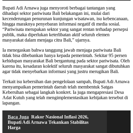
Bupati Adi Arnawa juga menyoroti berbagai tantangan yang
dihadapi sektor pariwisata Bali belakangan ini, mulai dari
kecenderungan penurunan kunjungan wisatawan, isu kebencanaan,
hingga maraknya penyebaran informasi negatif di media sosial.
“Pariwisata merupakan sektor yang sangat rentan terhadap persepsi
publik, maka diperlukan keterlibatan aktif seluruh elemen
masyarakat dalam menjaga citra Bali,” ujarnya.
Ia menegaskan bahwa tanggung jawab menjaga pariwisata Bali
tidak bisa dibebankan hanya kepada pemerintah. Sekitar 95 persen
kehidupan masyarakat Bali bergantung pada sektor pariwisata. Oleh
karena itu, kesadaran kolektif seluruh masyarakat sangat dibutuhkan
agar tidak menyebarkan informasi yang justru merugikan Bali.
Terkait isu kebersihan dan pengelolaan sampah, Bupati Adi Arnawa
menyampaikan pemerintah daerah telah membentuk Satgas
Kebersihan sebagai langkah konkret. Ia juga mengapresiasi Desa
Adat Kutuh yang telah mengimplementasikan kebijakan tersebut di
lapangan.
Baca Juga
Rakor Nasional Inflasi 2026,
Bupati Adi Arnawa Tekankan Stabilitas
Harga