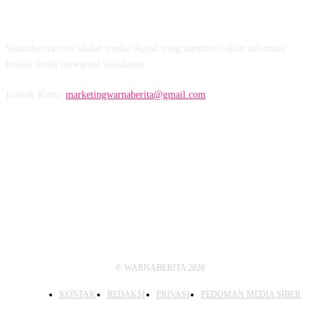
TENTANG KAMI
Warnaberita.com adalah media digital yang memberi sajian informasi
terkini untuk mewarnai kehidupan.
Kontak Kami:
marketingwarnaberita@gmail.com
IKUTI KAMI
© WARNABERITA 2026
KONTAK
REDAKSI
PRIVASI
PEDOMAN MEDIA SIBER