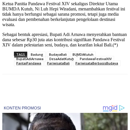
Ketua Panitia Pandawa Festival XIV sekaligus Direktur Utama
BUMDA Kutuh, Ni Luh Hepi Wiradani, menambahkan festival ini
tidak hanya berfungsi sebagai sarana promosi, tetapi juga media
evaluasi dan pembenahan berkelanjutan pengelolaan destinasi
wisata.
Sebagai bentuk apresiasi, Bupati Adi Arnawa menyerahkan bantuan
dana sebesar Rp30 juta atas kontribusi signifikan Pandawa Festival
XIV dalam pelestarian seni, budaya, dan kearifan lokal Bali.(*)
TAGS
Badung
BudayaBali
BUMDAKutuh
BupatiAdiArnawa
DesaAdatKutuh
PandawaFestivalXIV
PantaiPandawa
PariwisataBali
PariwisataBerbasisBudaya