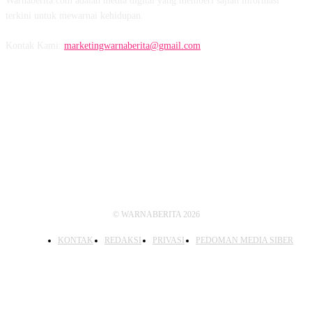
Warnaberita.com adalah media digital yang memberi sajian informasi
terkini untuk mewarnai kehidupan.
Kontak Kami:
marketingwarnaberita@gmail.com
IKUTI KAMI
© WARNABERITA 2026
KONTAK
REDAKSI
PRIVASI
PEDOMAN MEDIA SIBER