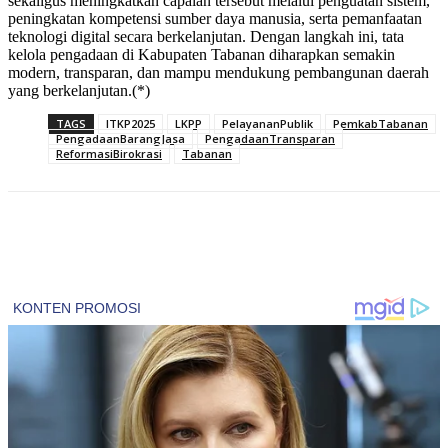
sekaligus meningkatkan capaian tersebut melalui penguatan sistem,
peningkatan kompetensi sumber daya manusia, serta pemanfaatan
teknologi digital secara berkelanjutan. Dengan langkah ini, tata
kelola pengadaan di Kabupaten Tabanan diharapkan semakin
modern, transparan, dan mampu mendukung pembangunan daerah
yang berkelanjutan.(*)
TAGS
ITKP2025
LKPP
PelayananPublik
PemkabTabanan
PengadaanBarangJasa
PengadaanTransparan
ReformasiBirokrasi
Tabanan