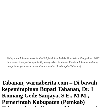
Kabupaten Tabanan meraih nilai 95,24 dalam Indeks Tata Kelola Pengadaan 2025
dan masuk kategori sangat baik, menegaskan komitmen Pemkab Tabanan terhadap
pengadaan yang transparan dan akuntabel.(Prokompim Tabanan)
Tabanan, warnaberita.com – Di bawah
kepemimpinan Bupati Tabanan, Dr. I
Komang Gede Sanjaya, S.E., M.M.,
Pemerintah Kabupaten (Pemkab)