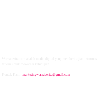
TENTANG KAMI
Warnaberita.com adalah media digital yang memberi sajian informasi
terkini untuk mewarnai kehidupan.
Kontak Kami:
marketingwarnaberita@gmail.com
IKUTI KAMI