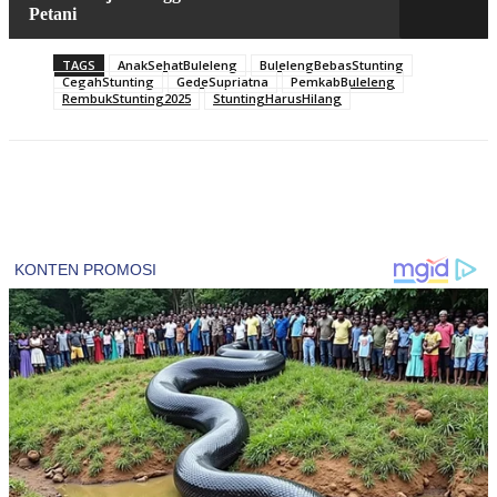
Petani
TAGS
AnakSehatBuleleng
BulelengBebasStunting
CegahStunting
GedeSupriatna
PemkabBuleleng
RembukStunting2025
StuntingHarusHilang