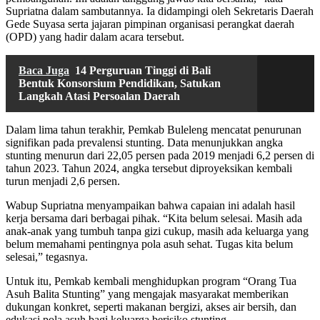
Supriatna dalam sambutannya. Ia didampingi oleh Sekretaris Daerah
Gede Suyasa serta jajaran pimpinan organisasi perangkat daerah
(OPD) yang hadir dalam acara tersebut.
Baca Juga
14 Perguruan Tinggi di Bali
Bentuk Konsorsium Pendidikan, Satukan
Langkah Atasi Persoalan Daerah
Dalam lima tahun terakhir, Pemkab Buleleng mencatat penurunan
signifikan pada prevalensi stunting. Data menunjukkan angka
stunting menurun dari 22,05 persen pada 2019 menjadi 6,2 persen di
tahun 2023. Tahun 2024, angka tersebut diproyeksikan kembali
turun menjadi 2,6 persen.
Wabup Supriatna menyampaikan bahwa capaian ini adalah hasil
kerja bersama dari berbagai pihak. “Kita belum selesai. Masih ada
anak-anak yang tumbuh tanpa gizi cukup, masih ada keluarga yang
belum memahami pentingnya pola asuh sehat. Tugas kita belum
selesai,” tegasnya.
Untuk itu, Pemkab kembali menghidupkan program “Orang Tua
Asuh Balita Stunting” yang mengajak masyarakat memberikan
dukungan konkret, seperti makanan bergizi, akses air bersih, dan
edukasi pola asuh bagi keluarga berisiko stunting.