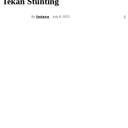
Tekan Stunting
By
Sedana
July 8, 2025
0