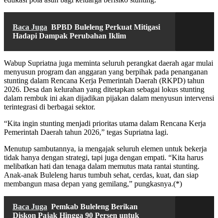
Baca Juga
BPBD Buleleng Perkuat Mitigasi
Hadapi Dampak Perubahan Iklim
Wabup Supriatna juga meminta seluruh perangkat daerah agar mulai
menyusun program dan anggaran yang berpihak pada penanganan
stunting dalam Rencana Kerja Pemerintah Daerah (RKPD) tahun
2026. Desa dan kelurahan yang ditetapkan sebagai lokus stunting
dalam rembuk ini akan dijadikan pijakan dalam menyusun intervensi
terintegrasi di berbagai sektor.
“Kita ingin stunting menjadi prioritas utama dalam Rencana Kerja
Pemerintah Daerah tahun 2026,” tegas Supriatna lagi.
Menutup sambutannya, ia mengajak seluruh elemen untuk bekerja
tidak hanya dengan strategi, tapi juga dengan empati. “Kita harus
melibatkan hati dan tenaga dalam memutus mata rantai stunting.
Anak-anak Buleleng harus tumbuh sehat, cerdas, kuat, dan siap
membangun masa depan yang gemilang,” pungkasnya.(*)
Baca Juga
Pemkab Buleleng Berikan
Diskon Pajak Hingga 90 Persen untuk