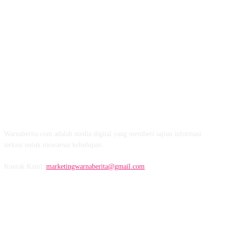
TENTANG KAMI
Warnaberita.com adalah media digital yang memberi sajian informasi
terkini untuk mewarnai kehidupan.
Kontak Kami:
marketingwarnaberita@gmail.com
IKUTI KAMI