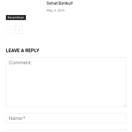
Sehat Berikut!
May 6, 2026
Kecantikan
LEAVE A REPLY
Comment:
Na