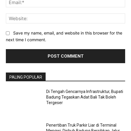
Ema
Web
Save my name, email, and website in this browser for the
next time I comment.
PALING POPULAR
Di Tengah Gencarnya Infrastruktur, Bupati
Badung Tegaskan Adat Bali Tak Boleh
Tergeser
Penertiban Truk Parkir Liar di Terminal
Mengwi, Dishub Badung Bersihkan Jalur