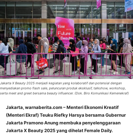
Jakarta X Beauty 2025 menjadi kegiatan yang kolaboratif dan potensial dengan
menyediakan promo flash sale, peluncuran produk eksklusif, talkshow, workshop,
serta meet and greet bersama beauty influencer. (Dok. Biro Komunikasi Kemenekraf)
Jakarta, warnaberita.com – Menteri Ekonomi Kreatif
(Menteri Ekraf) Teuku Riefky Harsya bersama Gubernur
Jakarta Pramono Anung membuka penyelenggaraan
Jakarta X Beauty 2025 yang dihelat Female Daily.