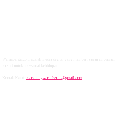
TENTANG KAMI
Warnaberita.com adalah media digital yang memberi sajian informasi
terkini untuk mewarnai kehidupan.
Kontak Kami:
marketingwarnaberita@gmail.com
IKUTI KAMI