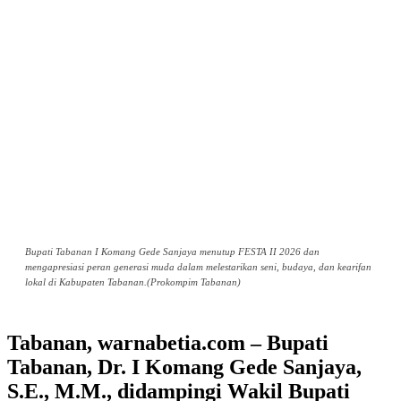
Bupati Tabanan I Komang Gede Sanjaya menutup FESTA II 2026 dan
mengapresiasi peran generasi muda dalam melestarikan seni, budaya, dan kearifan
lokal di Kabupaten Tabanan.(Prokompim Tabanan)
Tabanan, warnabetia.com – Bupati
Tabanan, Dr. I Komang Gede Sanjaya,
S.E., M.M., didampingi Wakil Bupati