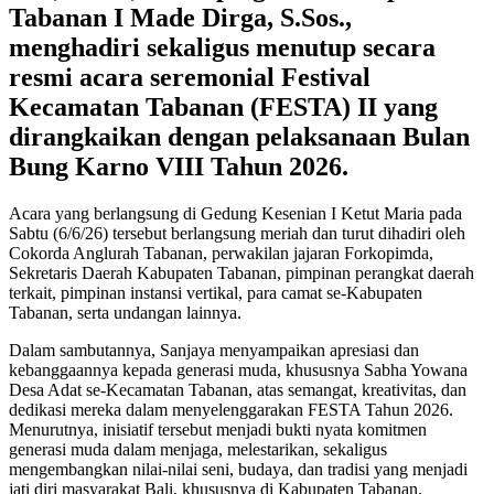
Tabanan I Made Dirga, S.Sos.,
menghadiri sekaligus menutup secara
resmi acara seremonial Festival
Kecamatan Tabanan (FESTA) II yang
dirangkaikan dengan pelaksanaan Bulan
Bung Karno VIII Tahun 2026.
Acara yang berlangsung di Gedung Kesenian I Ketut Maria pada
Sabtu (6/6/26) tersebut berlangsung meriah dan turut dihadiri oleh
Cokorda Anglurah Tabanan, perwakilan jajaran Forkopimda,
Sekretaris Daerah Kabupaten Tabanan, pimpinan perangkat daerah
terkait, pimpinan instansi vertikal, para camat se-Kabupaten
Tabanan, serta undangan lainnya.
Dalam sambutannya, Sanjaya menyampaikan apresiasi dan
kebanggaannya kepada generasi muda, khususnya Sabha Yowana
Desa Adat se-Kecamatan Tabanan, atas semangat, kreativitas, dan
dedikasi mereka dalam menyelenggarakan FESTA Tahun 2026.
Menurutnya, inisiatif tersebut menjadi bukti nyata komitmen
generasi muda dalam menjaga, melestarikan, sekaligus
mengembangkan nilai-nilai seni, budaya, dan tradisi yang menjadi
jati diri masyarakat Bali, khususnya di Kabupaten Tabanan.