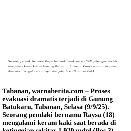
Seorang pendaki bernama Raysa berhasil dievakuasi tim SAR gabungan setelah
mengalami keram kaki di Gunung Batukaru, Tabanan. Proses evakuasi berjalan
dramatis di tengah cuaca hujan dan jalur licin.(Basarnas Bali)
Tabanan, warnaberita.com – Proses
evakuasi dramatis terjadi di Gunung
Batukaru, Tabanan, Selasa (9/9/25).
Seorang pendaki bernama Raysa (18)
mengalami keram kaki saat berada di
ketinggian sekitar 1.920 mdpl (Pos 3).