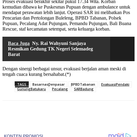
Proses evakuasi berakhir sekitar pukul 17.34 Wita. Korban
kemudian dibawa ke Puskesmas Pupuan dengan ambulance untuk
mendapat perawatan lebih lanjut. Operasi SAR ini melibatkan Pos
Pencarian dan Pertolongan Buleleng, BPBD Tabanan, Polsek
Pupuan, Pecalang Adat Pujungan, Pemandu Pujungan, Bali Buana
Rescue, staf kecamatan setempat, serta keluarga korban.
Baca Juga
Ny. Rai Wahyuni Sanjaya
Resmikan Gedung TK Negeri Selemadeg
Barat
Dengan sinergi berbagai unsur, evakuasi berjalan aman meski di
tengah cuaca kurang bersahabat.(*)
TAGS
BasarnasDenpasar
BPBDTabanan
EvakuasiPendaki
GunungBatukaru
Pecalang
SARBadung