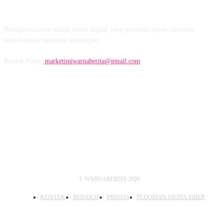
TENTANG KAMI
Warnaberita.com adalah media digital yang memberi sajian informasi
terkini untuk mewarnai kehidupan.
Kontak Kami:
marketingwarnaberita@gmail.com
IKUTI KAMI
© WARNABERITA 2026
KONTAK
REDAKSI
PRIVASI
PEDOMAN MEDIA SIBER